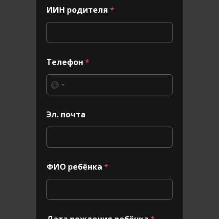
ИИН родителя
*
р
Телефон
*
о
д
и
т
е
л
Эл. почта
я
р
о
ж
д
е
ФИО ребёнка
*
н
и
и